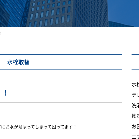
！
水栓取替
水
！！
テ
洗
換
お
下にお水が溜まってしまって困ってます！
エ