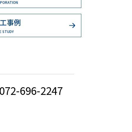
PORATION
工事例
E STUDY
072-696-2247