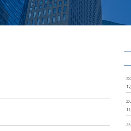
202
1
202
1
202