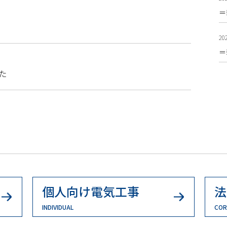
＝
202
＝
た
個人向け電気工事
法
INDIVIDUAL
COR